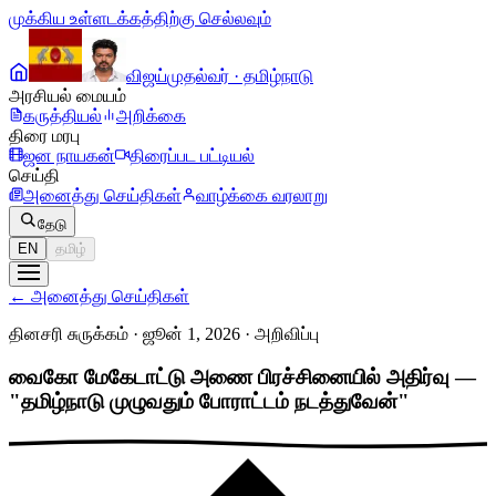
முக்கிய உள்ளடக்கத்திற்கு செல்லவும்
விஜய்
முதல்வர் · தமிழ்நாடு
அரசியல் மையம்
கருத்தியல்
அறிக்கை
திரை மரபு
ஜன நாயகன்
திரைப்பட பட்டியல்
செய்தி
அனைத்து செய்திகள்
வாழ்க்கை வரலாறு
தேடு
EN
தமிழ்
←
அனைத்து செய்திகள்
தினசரி சுருக்கம் · ஜூன் 1, 2026
·
அறிவிப்பு
வைகோ மேகேடாட்டு அணை பிரச்சினையில் அதிர்வு —
"தமிழ்நாடு முழுவதும் போராட்டம் நடத்துவேன்"