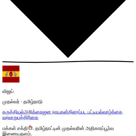
விஜய்
முதல்வர் · தமிழ்நாடு
கருத்தியல்
அறிக்கை
ஜன நாயகன்
திரைப்பட பட்டியல்
வாழ்க்கை
வரலாறு
பத்திரிகை
மக்கள் சக்தி
.
தமிழ்நாட்டின் முதல்வரின் அதிகாரப்பூர்வ
இணையதளம்.