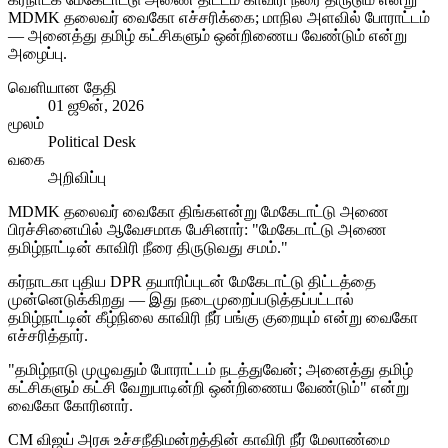
MDMK தலைவர் வைகோ எச்சரிக்கை; மாநில அளவில் போராட்டம்
— அனைத்து தமிழ் கட்சிகளும் ஒன்றிணைய வேண்டும் என்று
அழைப்பு.
வெளியான தேதி
01 ஜூன், 2026
மூலம்
Political Desk
வகை
அறிவிப்பு
MDMK தலைவர் வைகோ திங்களன்று மேகேடாட்டு அணை
பிரச்சினையில் ஆவேசமாக பேசினார்: "மேகேடாட்டு அணை
தமிழ்நாட்டின் காவிரி நீரை திருடுவது சமம்."
கர்நாடகா புதிய DPR தயாரிப்புடன் மேகேடாட்டு திட்டத்தை
முன்னெடுக்கிறது — இது நடைமுறைப்படுத்தப்பட்டால்
தமிழ்நாட்டின் கீழ்நிலை காவிரி நீர் பங்கு குறையும் என்று வைகோ
எச்சரித்தார்.
"தமிழ்நாடு முழுவதும் போராட்டம் நடத்துவேன்; அனைத்து தமிழ்
கட்சிகளும் கட்சி வேறுபாடின்றி ஒன்றிணைய வேண்டும்" என்று
வைகோ கோரினார்.
CM விஜய் அரசு உச்சநீதிமன்றத்தின் காவிரி நீர் மேலாண்மை