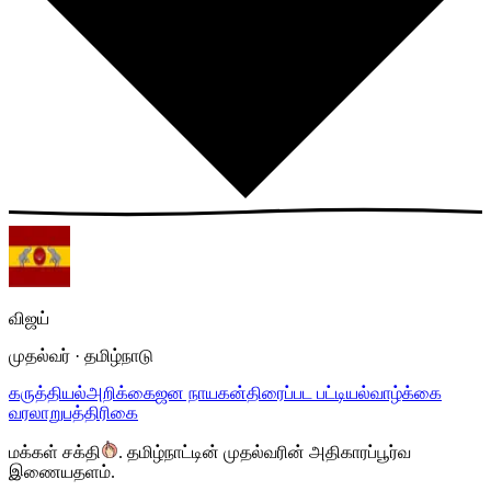
விஜய்
முதல்வர் · தமிழ்நாடு
கருத்தியல்
அறிக்கை
ஜன நாயகன்
திரைப்பட பட்டியல்
வாழ்க்கை
வரலாறு
பத்திரிகை
மக்கள் சக்தி
.
தமிழ்நாட்டின் முதல்வரின் அதிகாரப்பூர்வ
இணையதளம்.