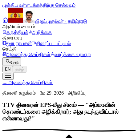
முக்கிய உள்ளடக்கத்திற்கு செல்லவும்
விஜய்
முதல்வர் · தமிழ்நாடு
அரசியல் மையம்
கருத்தியல்
அறிக்கை
திரை மரபு
ஜன நாயகன்
திரைப்பட பட்டியல்
செய்தி
அனைத்து செய்திகள்
வாழ்க்கை வரலாறு
தேடு
EN
தமிழ்
←
அனைத்து செய்திகள்
தினசரி சுருக்கம் · மே 29, 2026
·
அறிவிப்பு
TTV தினகரன் EPS-மீது சினம் — "அம்மாவின்
தொண்டர்களை அழிக்கிறார்; அது நடந்துவிட்டால்
என்னாவது?"