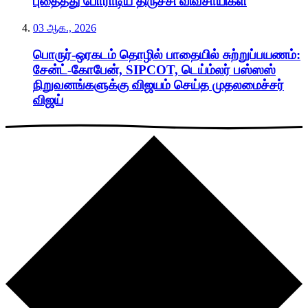
புதைத்து போராடிய திருச்சி விவசாயிகள்
03 ஆக., 2026
பொருர்-ஒரகடம் தொழில் பாதையில் சுற்றுப்பயணம்:
சேன்ட்-கோபேன், SIPCOT, டெய்ம்லர் பஸ்ஸஸ்
நிறுவனங்களுக்கு விஜயம் செய்த முதலமைச்சர்
விஜய்