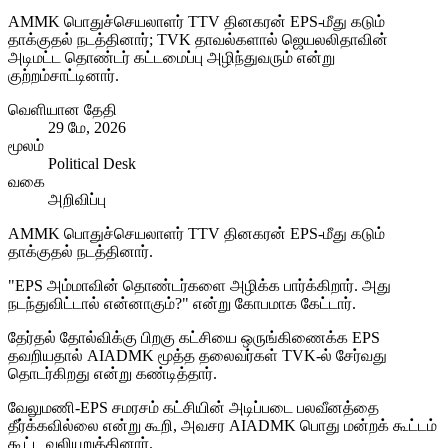
AMMK பொதுச்செயலாளர் TTV தினகரன் EPS-மீது கடும்
தாக்குதல் நடத்தினார்; TVK தாவல்களால் ஜெயலலிதாவின்
அடிமட்ட தொண்டர் கட்டமைப்பு அழிந்துவரும் என்று
குற்றம்சாட்டினார்.
வெளியான தேதி
29 மே, 2026
மூலம்
Political Desk
வகை
அறிவிப்பு
AMMK பொதுச்செயலாளர் TTV தினகரன் EPS-மீது கடும்
தாக்குதல் நடத்தினார்.
"EPS அம்மாவின் தொண்டர்களை அழிக்க பார்க்கிறார். அது
நடந்துவிட்டால் என்னாகும்?" என்று கோபமாக கேட்டார்.
தேர்தல் தோல்விக்கு பிறகு கட்சியை ஒருங்கிணைக்க EPS
தவறியதால் AIADMK மூத்த தலைவர்கள் TVK-ல் சேர்வது
தொடர்கிறது என்று கண்டித்தார்.
வேலுமணி-EPS சமரசம் கட்சியின் அடிப்படை பலவீனத்தை
தீர்க்கவில்லை என்று கூறி, அவசர AIADMK பொது மன்றக் கூட்டம்
கூட்ட வலியுறுத்தினார்.