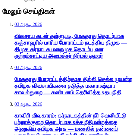
மேலும் செய்திகள்
03 ஆக., 2026
விவசாய கடன் தள்ளுபடி, மேகதாது தொடர்பாக
தஞ்சாவூரில் பாரிய போராட்டம் நடத்திய திமுக —
திமுக-கர்நாடக மறைமுக தொடர்பு என
குற்றம்சாட்டிய அமைச்சர் நிர்மல் குமார்
03 ஆக., 2026
மேகதாது போராட்டத்திற்காக தில்லி செல்ல முயன்ற
தமிழக விவசாயிகளை தடுத்த மகாராஷ்டிரா
காவல்துறை — கண்டனம் தெரிவித்த உதயநிதி
03 ஆக., 2026
காவிரி விவகாரம்: கர்நாடகத்தின் நீர் வெளியீட்டு
பற்றாக்குறை தொடர்பாக உச்ச நீதிமன்றத்தை
அணுகிய தமிழக அரசு — மணலில் தன்னைப்