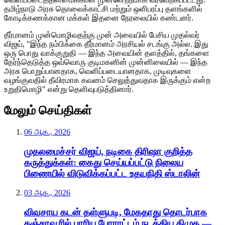
தமிழ்நாடு அரசு தொலைக்காட்சி மற்றும் ஒளிபரப்பு தளங்களில்
கோடிக்கணக்கான மக்கள் இதனை நேரலையில் கண்டனர்.
தீர்மானம் முன்மொழிவதற்கு முன் அவையில் பேசிய முதல்வர்
விஜய், "இந்த நம்பிக்கை தீர்மானம் அரசியல் சடங்கு அல்ல. இது
ஒரு பொது வாக்குறுதி — இந்த அவையின் தளத்தில், தங்களை
தேர்ந்தெடுத்த ஒவ்வொரு குடிமகனின் முன்னிலையில் — இந்த
அரசு பொறுப்பானதாக, வெளிப்படையானதாக, முடிவுகளை
வழங்குவதில் தீவிரமாக கவனம் செலுத்துவதாக இருக்கும் என்ற
உறுதிமொழி" என்று தெளிவுபடுத்தினார்.
மேலும் செய்திகள்
06 ஆக., 2026
முதலமைச்சர் விஜய், நடிகை திரிஷா குறித்த
கருத்துக்கள்: கைது செய்யப்பட்டு நிலைய
பிணையில் விடுவிக்கப்பட்ட உதயநிதி ஸ்டாலின்
03 ஆக., 2026
விவசாய கடன் தள்ளுபடி, மேகதாது தொடர்பாக
தஞ்சாவூரில் பாரிய போராட்டம் நடத்திய திமுக —