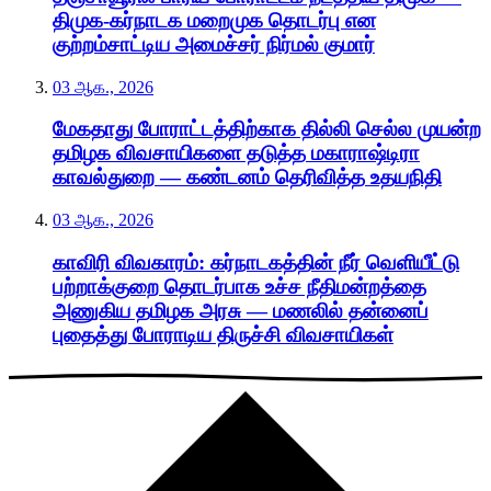
திமுக-கர்நாடக மறைமுக தொடர்பு என
குற்றம்சாட்டிய அமைச்சர் நிர்மல் குமார்
03 ஆக., 2026
மேகதாது போராட்டத்திற்காக தில்லி செல்ல முயன்ற
தமிழக விவசாயிகளை தடுத்த மகாராஷ்டிரா
காவல்துறை — கண்டனம் தெரிவித்த உதயநிதி
03 ஆக., 2026
காவிரி விவகாரம்: கர்நாடகத்தின் நீர் வெளியீட்டு
பற்றாக்குறை தொடர்பாக உச்ச நீதிமன்றத்தை
அணுகிய தமிழக அரசு — மணலில் தன்னைப்
புதைத்து போராடிய திருச்சி விவசாயிகள்