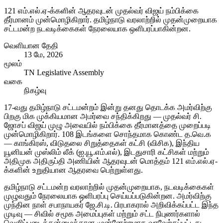
121 எம்.எல்.ஏ-க்களின் ஆதரவுடன் முதல்வர் விஜய் நம்பிக்கை
தீர்மானம் முன்மொழிகிறார். தமிழ்நாடு வரலாற்றில் முதன்முறையாக
சட்டமன்ற நடவடிக்கைகள் நேரலையாக ஒளிபரப்பாகின்றன.
வெளியான தேதி
13 மே, 2026
மூலம்
TN Legislative Assembly
வகை
நிகழ்வு
17-வது தமிழ்நாடு சட்டமன்றம் இன்று தனது தொடக்க அமர்விற்கு
பிறகு மிக முக்கியமான அமர்வை சந்திக்கிறது — முதல்வர் சி.
ஜோசப் விஜய் முழு அவையில் நம்பிக்கை தீர்மானத்தை முறைப்படி
முன்மொழிகிறார். 108 இடங்களை சொந்தமாக கொண்ட த.வெ.க
— காங்கிரஸ், விடுதலை சிறுத்தைகள் கட்சி (விசிக), இந்திய
யூனியன் முஸ்லிம் லீக் (ஐ.யூ.எம்.எல்), இடதுசாரி கட்சிகள் மற்றும்
அதிமுக அதிருப்தி அணியின் ஆதரவுடன் மொத்தம் 121 எம்.எல்.ஏ-
க்களின் உறுதியான ஆதரவை பெற்றுள்ளது.
தமிழ்நாடு சட்டமன்ற வரலாற்றில் முதன்முறையாக, நடவடிக்கைகள்
முழுவதும் நேரலையாக ஒளிபரப்பு செய்யப்படுகின்றன. அமர்விற்கு
முந்தின நாள் சபாநாயகர் ஜே.சி.டி. பிரபாகரால் அறிவிக்கப்பட்ட இந்த
முடிவு — சிவில் சமூக அமைப்புகள் மற்றும் சட்ட நிபுணர்களால்
வெளிப்படைத்தன்மைக்கான முன்னேற்றமாக வரவேற்கப்பட்டது.