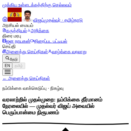
முக்கிய உள்ளடக்கத்திற்கு செல்லவும்
விஜய்
முதல்வர் · தமிழ்நாடு
அரசியல் மையம்
கருத்தியல்
அறிக்கை
திரை மரபு
ஜன நாயகன்
திரைப்பட பட்டியல்
செய்தி
அனைத்து செய்திகள்
வாழ்க்கை வரலாறு
தேடு
EN
தமிழ்
←
அனைத்து செய்திகள்
நம்பிக்கை வாக்கெடுப்பு
·
நிகழ்வு
வரலாற்றில் முதல்முறை: நம்பிக்கை தீர்மானம்
நேரலையில் — முதல்வர் விஜய் அவையில்
பெரும்பான்மை நிரூபணம்