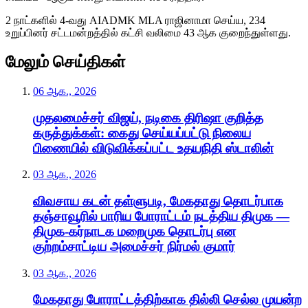
2 நாட்களில் 4-வது AIADMK MLA ராஜினாமா செய்ய, 234
உறுப்பினர் சட்டமன்றத்தில் கட்சி வலிமை 43 ஆக குறைந்துள்ளது.
மேலும் செய்திகள்
06 ஆக., 2026
முதலமைச்சர் விஜய், நடிகை திரிஷா குறித்த
கருத்துக்கள்: கைது செய்யப்பட்டு நிலைய
பிணையில் விடுவிக்கப்பட்ட உதயநிதி ஸ்டாலின்
03 ஆக., 2026
விவசாய கடன் தள்ளுபடி, மேகதாது தொடர்பாக
தஞ்சாவூரில் பாரிய போராட்டம் நடத்திய திமுக —
திமுக-கர்நாடக மறைமுக தொடர்பு என
குற்றம்சாட்டிய அமைச்சர் நிர்மல் குமார்
03 ஆக., 2026
மேகதாது போராட்டத்திற்காக தில்லி செல்ல முயன்ற