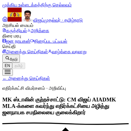
முக்கிய உள்ளடக்கத்திற்கு செல்லவும்
விஜய்
முதல்வர் · தமிழ்நாடு
அரசியல் மையம்
கருத்தியல்
அறிக்கை
திரை மரபு
ஜன நாயகன்
திரைப்பட பட்டியல்
செய்தி
அனைத்து செய்திகள்
வாழ்க்கை வரலாறு
தேடு
EN
தமிழ்
←
அனைத்து செய்திகள்
எதிர்க்கட்சி விமர்சனம்
·
அறிவிப்பு
MK ஸ்டாலின் குற்றச்சாட்டு: CM விஜய் AIADMK
MLA-க்களை கவர்ந்து எதிர்க்கட்சியை அழித்து
ஜனநாயக சமநிலையை குலைக்கிறார்