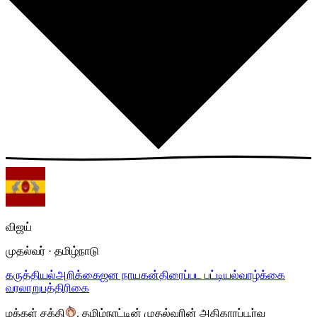
விஜய்
முதல்வர் · தமிழ்நாடு
கருத்தியல்
அறிக்கை
ஜன நாயகன்
திரைப்பட பட்டியல்
வாழ்க்கை
வரலாறு
பத்திரிகை
மக்கள் சக்தி
.
தமிழ்நாட்டின் முதல்வரின் அதிகாரப்பூர்வ