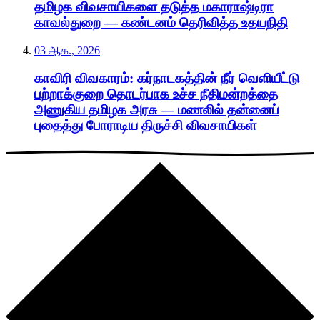
தமிழக விவசாயிகளை தடுத்த மகாராஷ்டிரா
காவல்துறை — கண்டனம் தெரிவித்த உதயநிதி
03 ஆக., 2026
காவிரி விவகாரம்: கர்நாடகத்தின் நீர் வெளியீட்டு
பற்றாக்குறை தொடர்பாக உச்ச நீதிமன்றத்தை
அணுகிய தமிழக அரசு — மணலில் தன்னைப்
புதைத்து போராடிய திருச்சி விவசாயிகள்