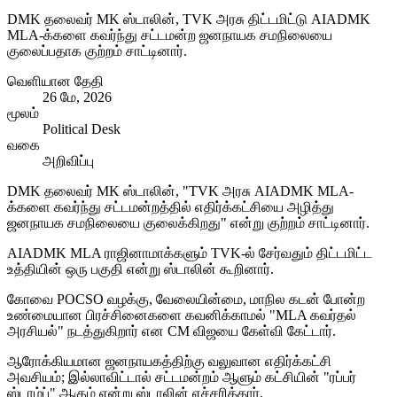
DMK தலைவர் MK ஸ்டாலின், TVK அரசு திட்டமிட்டு AIADMK
MLA-க்களை கவர்ந்து சட்டமன்ற ஜனநாயக சமநிலையை
குலைப்பதாக குற்றம் சாட்டினார்.
வெளியான தேதி
26 மே, 2026
மூலம்
Political Desk
வகை
அறிவிப்பு
DMK தலைவர் MK ஸ்டாலின், "TVK அரசு AIADMK MLA-
க்களை கவர்ந்து சட்டமன்றத்தில் எதிர்க்கட்சியை அழித்து
ஜனநாயக சமநிலையை குலைக்கிறது" என்று குற்றம் சாட்டினார்.
AIADMK MLA ராஜினாமாக்களும் TVK-ல் சேர்வதும் திட்டமிட்ட
உத்தியின் ஒரு பகுதி என்று ஸ்டாலின் கூறினார்.
கோவை POCSO வழக்கு, வேலையின்மை, மாநில கடன் போன்ற
உண்மையான பிரச்சினைகளை கவனிக்காமல் "MLA கவர்தல்
அரசியல்" நடத்துகிறார் என CM விஜயை கேள்வி கேட்டார்.
ஆரோக்கியமான ஜனநாயகத்திற்கு வலுவான எதிர்க்கட்சி
அவசியம்; இல்லாவிட்டால் சட்டமன்றம் ஆளும் கட்சியின் "ரப்பர்
ஸ்டாம்ப்" ஆகும் என்று ஸ்டாலின் எச்சரித்தார்.