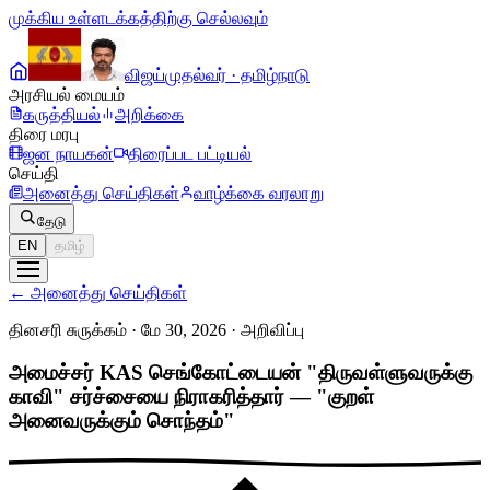
முக்கிய உள்ளடக்கத்திற்கு செல்லவும்
விஜய்
முதல்வர் · தமிழ்நாடு
அரசியல் மையம்
கருத்தியல்
அறிக்கை
திரை மரபு
ஜன நாயகன்
திரைப்பட பட்டியல்
செய்தி
அனைத்து செய்திகள்
வாழ்க்கை வரலாறு
தேடு
EN
தமிழ்
←
அனைத்து செய்திகள்
தினசரி சுருக்கம் · மே 30, 2026
·
அறிவிப்பு
அமைச்சர் KAS செங்கோட்டையன் "திருவள்ளுவருக்கு
காவி" சர்ச்சையை நிராகரித்தார் — "குறள்
அனைவருக்கும் சொந்தம்"