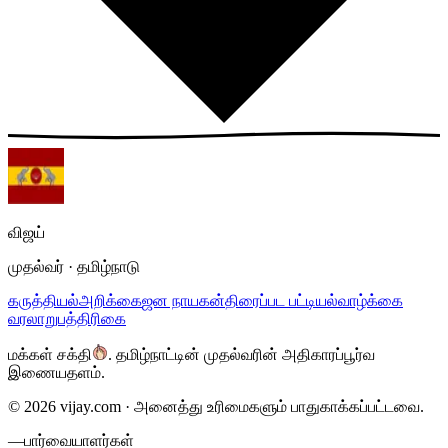
விஜய்
முதல்வர் · தமிழ்நாடு
கருத்தியல்
அறிக்கை
ஜன நாயகன்
திரைப்பட பட்டியல்
வாழ்க்கை
வரலாறு
பத்திரிகை
மக்கள் சக்தி
.
தமிழ்நாட்டின் முதல்வரின் அதிகாரப்பூர்வ
இணையதளம்.
©
2026
vijay.com ·
அனைத்து உரிமைகளும் பாதுகாக்கப்பட்டவை.
—
பார்வையாளர்கள்