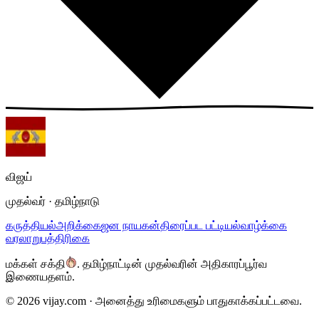
விஜய்
முதல்வர் · தமிழ்நாடு
கருத்தியல்
அறிக்கை
ஜன நாயகன்
திரைப்பட பட்டியல்
வாழ்க்கை
வரலாறு
பத்திரிகை
மக்கள் சக்தி
.
தமிழ்நாட்டின் முதல்வரின் அதிகாரப்பூர்வ
இணையதளம்.
©
2026
vijay.com ·
அனைத்து உரிமைகளும் பாதுகாக்கப்பட்டவை.