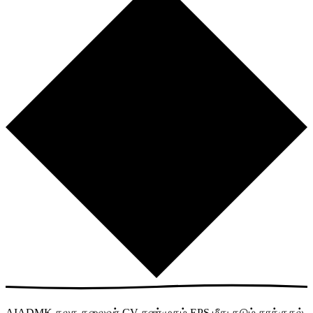
AIADMK கலக தலைவர் CV சண்முகம் EPS மீது கடும் தாக்குதல்