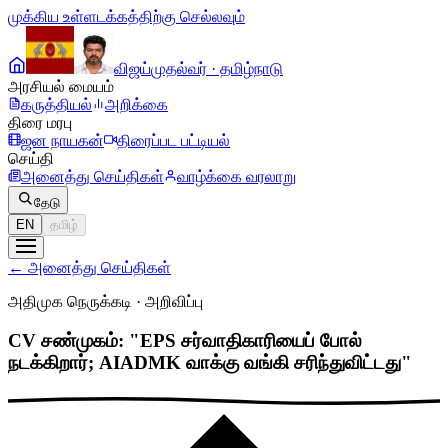
முக்கிய உள்ளடக்கத்திற்கு செல்லவும்
விஜய்
முதல்வர் · தமிழ்நாடு
அரசியல் மையம்
கருத்தியல்
அறிக்கை
திரை மரபு
ஜன நாயகன்
திரைப்பட பட்டியல்
செய்தி
அனைத்து செய்திகள்
வாழ்க்கை வரலாறு
தேடு
EN
தமிழ்
←
அனைத்து செய்திகள்
அதிமுக நெருக்கடி
·
அறிவிப்பு
CV சண்முகம்: "EPS சர்வாதிகாரியைப் போல்
நடக்கிறார்; AIADMK வாக்கு வங்கி சரிந்துவிட்டது"