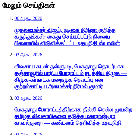
மேலும் செய்திகள்
06 ஆக., 2026
முதலமைச்சர் விஜய், நடிகை திரிஷா குறித்த
கருத்துக்கள்: கைது செய்யப்பட்டு நிலைய
பிணையில் விடுவிக்கப்பட்ட உதயநிதி ஸ்டாலின்
03 ஆக., 2026
விவசாய கடன் தள்ளுபடி, மேகதாது தொடர்பாக
தஞ்சாவூரில் பாரிய போராட்டம் நடத்திய திமுக —
திமுக-கர்நாடக மறைமுக தொடர்பு என
குற்றம்சாட்டிய அமைச்சர் நிர்மல் குமார்
03 ஆக., 2026
மேகதாது போராட்டத்திற்காக தில்லி செல்ல முயன்ற
தமிழக விவசாயிகளை தடுத்த மகாராஷ்டிரா
காவல்துறை — கண்டனம் தெரிவித்த உதயநிதி
03 ஆக., 2026