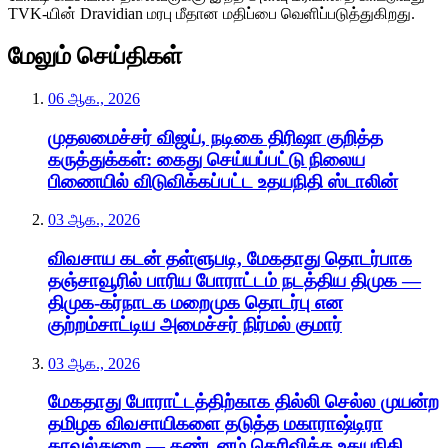
TVK-யின் Dravidian மரபு மீதான மதிப்பை வெளிப்படுத்துகிறது.
மேலும் செய்திகள்
06 ஆக., 2026
முதலமைச்சர் விஜய், நடிகை திரிஷா குறித்த
கருத்துக்கள்: கைது செய்யப்பட்டு நிலைய
பிணையில் விடுவிக்கப்பட்ட உதயநிதி ஸ்டாலின்
03 ஆக., 2026
விவசாய கடன் தள்ளுபடி, மேகதாது தொடர்பாக
தஞ்சாவூரில் பாரிய போராட்டம் நடத்திய திமுக —
திமுக-கர்நாடக மறைமுக தொடர்பு என
குற்றம்சாட்டிய அமைச்சர் நிர்மல் குமார்
03 ஆக., 2026
மேகதாது போராட்டத்திற்காக தில்லி செல்ல முயன்ற
தமிழக விவசாயிகளை தடுத்த மகாராஷ்டிரா
காவல்துறை — கண்டனம் தெரிவித்த உதயநிதி