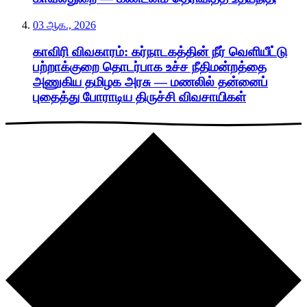
03 ஆக., 2026
காவிரி விவகாரம்: கர்நாடகத்தின் நீர் வெளியீட்டு
பற்றாக்குறை தொடர்பாக உச்ச நீதிமன்றத்தை
அணுகிய தமிழக அரசு — மணலில் தன்னைப்
புதைத்து போராடிய திருச்சி விவசாயிகள்