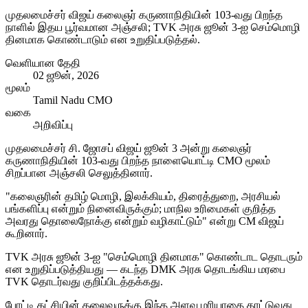
முதலமைச்சர் விஜய் கலைஞர் கருணாநிதியின் 103-வது பிறந்த
நாளில் இதய பூர்வமான அஞ்சலி; TVK அரசு ஜூன் 3-ஐ செம்மொழி
தினமாக கொண்டாடும் என உறுதிப்படுத்தல்.
வெளியான தேதி
02 ஜூன், 2026
மூலம்
Tamil Nadu CMO
வகை
அறிவிப்பு
முதலமைச்சர் சி. ஜோசப் விஜய் ஜூன் 3 அன்று கலைஞர்
கருணாநிதியின் 103-வது பிறந்த நாளையொட்டி CMO மூலம்
சிறப்பான அஞ்சலி செலுத்தினார்.
"கலைஞரின் தமிழ் மொழி, இலக்கியம், திரைத்துறை, அரசியல்
பங்களிப்பு என்றும் நினைவிருக்கும்; மாநில உரிமைகள் குறித்த
அவரது தொலைநோக்கு என்றும் வழிகாட்டும்" என்று CM விஜய்
கூறினார்.
TVK அரசு ஜூன் 3-ஐ "செம்மொழி தினமாக" கொண்டாட தொடரும்
என உறுதிப்படுத்தியது — கடந்த DMK அரசு தொடங்கிய மரபை
TVK தொடர்வது குறிப்பிடத்தக்கது.
போட்டி கட்சியின் தலைவருக்கு இந்த அளவு மரியாதை காட்டுவது