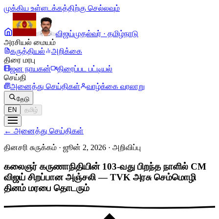
முக்கிய உள்ளடக்கத்திற்கு செல்லவும்
விஜய்
முதல்வர் · தமிழ்நாடு
அரசியல் மையம்
கருத்தியல்
அறிக்கை
திரை மரபு
ஜன நாயகன்
திரைப்பட பட்டியல்
செய்தி
அனைத்து செய்திகள்
வாழ்க்கை வரலாறு
தேடு
EN
தமிழ்
←
அனைத்து செய்திகள்
தினசரி சுருக்கம் · ஜூன் 2, 2026
·
அறிவிப்பு
கலைஞர் கருணாநிதியின் 103-வது பிறந்த நாளில் CM
விஜய் சிறப்பான அஞ்சலி — TVK அரசு செம்மொழி
தினம் மரபை தொடரும்