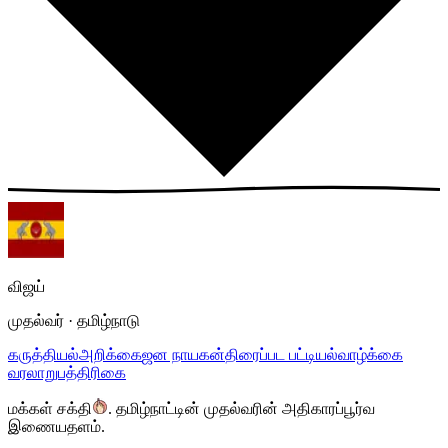
விஜய்
முதல்வர் · தமிழ்நாடு
கருத்தியல்
அறிக்கை
ஜன நாயகன்
திரைப்பட பட்டியல்
வாழ்க்கை
வரலாறு
பத்திரிகை
மக்கள் சக்தி
.
தமிழ்நாட்டின் முதல்வரின் அதிகாரப்பூர்வ
இணையதளம்.