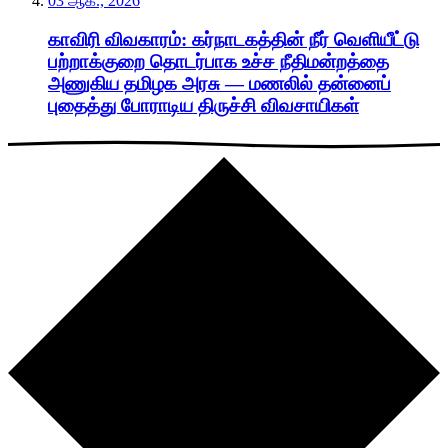
03 ஆக., 2026
காவிரி விவகாரம்: கர்நாடகத்தின் நீர் வெளியீட்டு
பற்றாக்குறை தொடர்பாக உச்ச நீதிமன்றத்தை
அணுகிய தமிழக அரசு — மணலில் தன்னைப்
புதைத்து போராடிய திருச்சி விவசாயிகள்