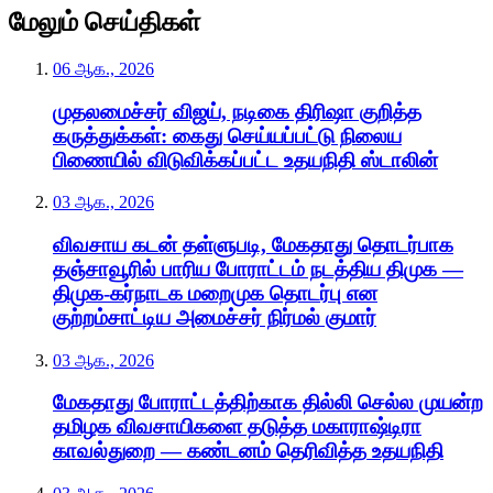
மேலும் செய்திகள்
06 ஆக., 2026
முதலமைச்சர் விஜய், நடிகை திரிஷா குறித்த
கருத்துக்கள்: கைது செய்யப்பட்டு நிலைய
பிணையில் விடுவிக்கப்பட்ட உதயநிதி ஸ்டாலின்
03 ஆக., 2026
விவசாய கடன் தள்ளுபடி, மேகதாது தொடர்பாக
தஞ்சாவூரில் பாரிய போராட்டம் நடத்திய திமுக —
திமுக-கர்நாடக மறைமுக தொடர்பு என
குற்றம்சாட்டிய அமைச்சர் நிர்மல் குமார்
03 ஆக., 2026
மேகதாது போராட்டத்திற்காக தில்லி செல்ல முயன்ற
தமிழக விவசாயிகளை தடுத்த மகாராஷ்டிரா
காவல்துறை — கண்டனம் தெரிவித்த உதயநிதி