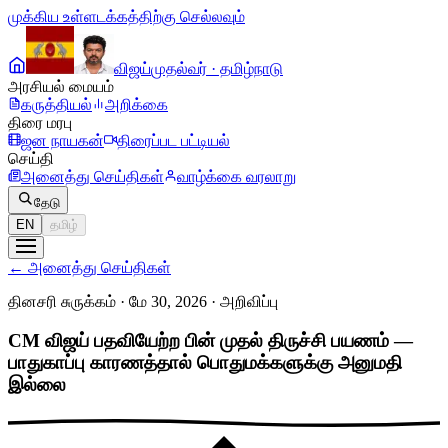
முக்கிய உள்ளடக்கத்திற்கு செல்லவும்
விஜய்
முதல்வர் · தமிழ்நாடு
அரசியல் மையம்
கருத்தியல்
அறிக்கை
திரை மரபு
ஜன நாயகன்
திரைப்பட பட்டியல்
செய்தி
அனைத்து செய்திகள்
வாழ்க்கை வரலாறு
தேடு
EN
தமிழ்
←
அனைத்து செய்திகள்
தினசரி சுருக்கம் · மே 30, 2026
·
அறிவிப்பு
CM விஜய் பதவியேற்ற பின் முதல் திருச்சி பயணம் —
பாதுகாப்பு காரணத்தால் பொதுமக்களுக்கு அனுமதி
இல்லை