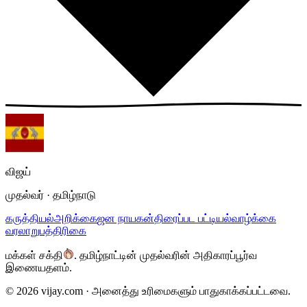
விஜய்
முதல்வர் · தமிழ்நாடு
கருத்தியல்
அறிக்கை
ஜன நாயகன்
திரைப்பட பட்டியல்
வாழ்க்கை
வரலாறு
பத்திரிகை
மக்கள் சக்தி
.
தமிழ்நாட்டின் முதல்வரின் அதிகாரப்பூர்வ
இணையதளம்.
©
2026
vijay.com ·
அனைத்து உரிமைகளும் பாதுகாக்கப்பட்டவை.