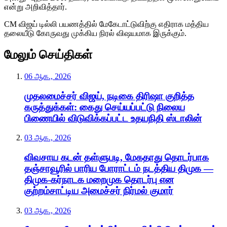
என்று அறிவித்தார்.
CM விஜய் டில்லி பயணத்தில் மேகேடாட்டுவிற்கு எதிராக மத்திய
தலையீடு கோருவது முக்கிய நிரல் விஷயமாக இருக்கும்.
மேலும் செய்திகள்
06 ஆக., 2026
முதலமைச்சர் விஜய், நடிகை திரிஷா குறித்த
கருத்துக்கள்: கைது செய்யப்பட்டு நிலைய
பிணையில் விடுவிக்கப்பட்ட உதயநிதி ஸ்டாலின்
03 ஆக., 2026
விவசாய கடன் தள்ளுபடி, மேகதாது தொடர்பாக
தஞ்சாவூரில் பாரிய போராட்டம் நடத்திய திமுக —
திமுக-கர்நாடக மறைமுக தொடர்பு என
குற்றம்சாட்டிய அமைச்சர் நிர்மல் குமார்
03 ஆக., 2026