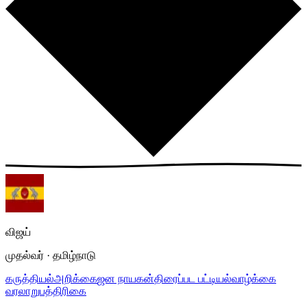
விஜய்
முதல்வர் · தமிழ்நாடு
கருத்தியல்
அறிக்கை
ஜன நாயகன்
திரைப்பட பட்டியல்
வாழ்க்கை
வரலாறு
பத்திரிகை