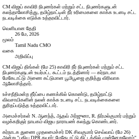
CM விஜய் காவிரி நிபுணர்கள் மற்றும் சட்ட நிபுணர்களுடன்
கலந்தாலோசித்து, தமிழ்நாட்டின் நீர் உரிமைகளை காக்க உடனடி சட்ட
நடவடிக்கை எடுக்க உத்தரவிட்டார்.
வெளியான தேதி
26 மே, 2026
மூலம்
Tamil Nadu CMO
வகை
அறிவிப்பு
CM விஜய் திங்கள் (மே 25) காவிரி நீர் நிபுணர்கள் மற்றும் சட்ட
நிபுணர்களுடன் உயர்மட்ட கூட்டம் நடத்தினார் — கர்நாடகா
மேகேடாட்டு அணை கட்டுமான பூமிபூஜை குறித்து விரிவாக
ஆலோசித்தார்.
உச்சநீதிமன்ற தீர்ப்பை கணக்கில் கொண்டு, தமிழ்நாட்டு
விவசாயிகளின் நலன் காக்க உடனடி சட்ட நடவடிக்கைகளை
துரிதப்படுத்த உத்தரவிட்டார்.
அமைச்சர்கள் N. ஆனந்த், ஆதவ் அர்ஜுனா, R. நிர்மல்குமார் மற்றும்
வழக்கறிஞர் நாயகம் விஜய நாராயண் கலந்து கொண்டனர்.
கர்நாடக துணை முதலமைச்சர் DK சிவகுமார் செவ்வாய் (மே 26)
அன்று "புதிய DPR தயார்; மேகேடாட்டு திட்டத்தில் முன்னேறுவோம்"