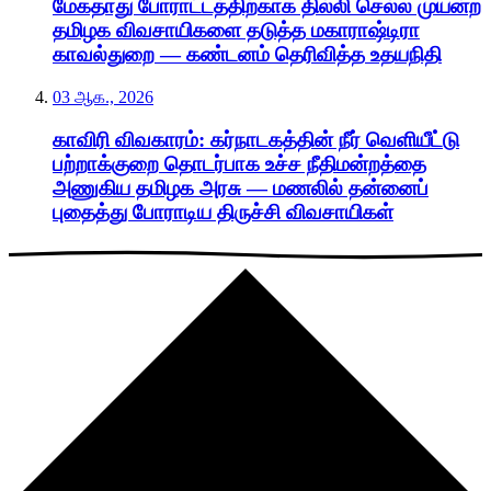
மேகதாது போராட்டத்திற்காக தில்லி செல்ல முயன்ற
தமிழக விவசாயிகளை தடுத்த மகாராஷ்டிரா
காவல்துறை — கண்டனம் தெரிவித்த உதயநிதி
03 ஆக., 2026
காவிரி விவகாரம்: கர்நாடகத்தின் நீர் வெளியீட்டு
பற்றாக்குறை தொடர்பாக உச்ச நீதிமன்றத்தை
அணுகிய தமிழக அரசு — மணலில் தன்னைப்
புதைத்து போராடிய திருச்சி விவசாயிகள்