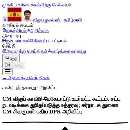
முக்கிய உள்ளடக்கத்திற்கு செல்லவும்
விஜய்
முதல்வர் · தமிழ்நாடு
அரசியல் மையம்
கருத்தியல்
அறிக்கை
திரை மரபு
ஜன நாயகன்
திரைப்பட பட்டியல்
செய்தி
அனைத்து செய்திகள்
வாழ்க்கை வரலாறு
தேடு
EN
தமிழ்
←
அனைத்து செய்திகள்
காவிரி நீர் தகராறு
·
அறிவிப்பு
CM விஜய் காவிரி-மேகேடாட்டு உயர்மட்ட கூட்டம், சட்ட
நடவடிக்கை துரிதப்படுத்த உத்தரவு; கர்நாடக துணை
CM சிவகுமார் புதிய DPR அறிவிப்பு