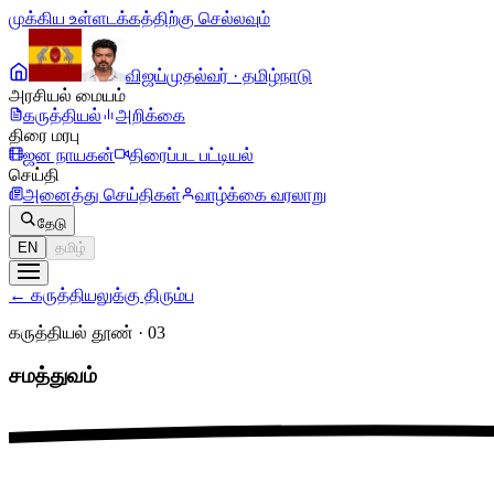
முக்கிய உள்ளடக்கத்திற்கு செல்லவும்
விஜய்
முதல்வர் · தமிழ்நாடு
அரசியல் மையம்
கருத்தியல்
அறிக்கை
திரை மரபு
ஜன நாயகன்
திரைப்பட பட்டியல்
செய்தி
அனைத்து செய்திகள்
வாழ்க்கை வரலாறு
தேடு
EN
தமிழ்
←
கருத்தியலுக்கு திரும்ப
கருத்தியல் தூண்
·
03
சமத்துவம்