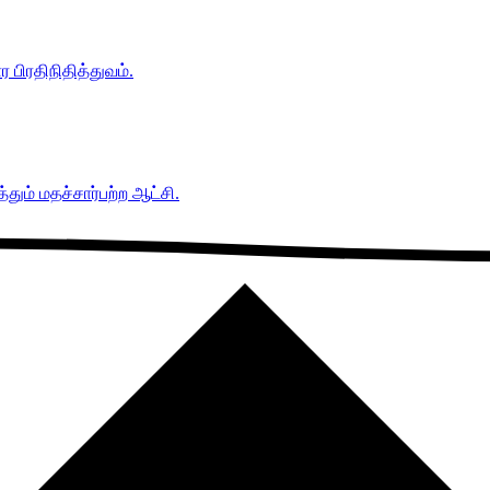
பிரதிநிதித்துவம்.
ும் மதச்சார்பற்ற ஆட்சி.