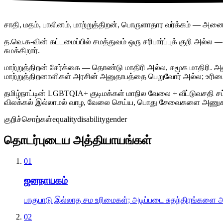
சாதி, மதம், பாலினம், மாற்றுத்திறன், பொருளாதார வர்க்கம் — அனை
த.வெ.க-வின் கட்டமைப்பில் சமத்துவம் ஒரு சரிபார்ப்புக் குறி அல்ல
சுமக்கிறார்.
மாற்றுத்திறன் சேர்க்கை — தொண்டு மாதிரி அல்ல, சமூக மாதிரி. அண
மாற்றுத்திறனாளிகள் அரசின் அனுதாபத்தை பெறுவோர் அல்ல; உரிமைக
தமிழ்நாட்டின் LGBTQIA+ குடிமக்கள் மாநில வேலை + வீட்டுவசதி சட்
விலக்கல் இல்லாமல் வாழ, வேலை செய்ய, பொது சேவைகளை அணுக உர
குறிச்சொற்கள்
equality
disability
gender
தொடர்புடைய அத்தியாயங்கள்
01
ஜனநாயகம்
பாகுபாடு இல்லாத சம உரிமைகள்; அடிப்படை சுதந்திரங்களை அர
02